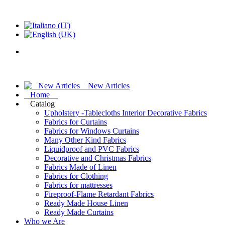
New Articles
Home
Catalog
Upholstery -Tablecloths Interior Decorative Fabrics
Fabrics for Curtains
Fabrics for Windows Curtains
Many Other Kind Fabrics
Liquidproof and PVC Fabrics
Decorative and Christmas Fabrics
Fabrics Made of Linen
Fabrics for Clothing
Fabrics for mattresses
Fireproof-Flame Retardant Fabrics
Ready Made House Linen
Ready Made Curtains
Who we Are