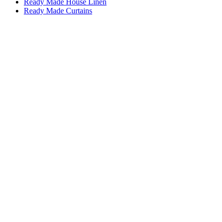
Ready Made House Linen
Ready Made Curtains