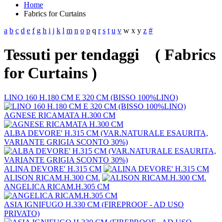
Home
Fabrics for Curtains
a
b
c
d
e
f
g
h
i
j
k
l
m
n
o
p
q
r
s
t
u
v
w
x
y
z
#
Tessuti per tendaggi ( Fabrics
for Curtains )
LINO 160 H.180 CM E 320 CM (BISSO 100%LINO)
AGNESE RICAMATA H.300 CM
ALBA DEVORE' H.315 CM (VAR.NATURALE ESAURITA,
VARIANTE GRIGIA SCONTO 30%)
ALINA DEVORE' H.315 CM
ALISON RICAM.H.300 CM.
ANGELICA RICAM.H.305 CM
ASIA IGNIFUGO H.330 CM (FIREPROOF - AD USO
PRIVATO)